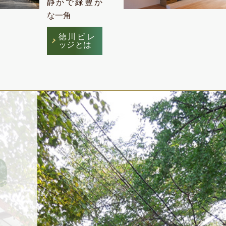
静かで緑豊か
な一角
徳川ビレ
ッジとは