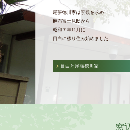
尾張徳川家は景観を求め
麻布富士見邸から
昭和７年11月に
目白に移り住み始めました
目白と尾張徳川家
窓